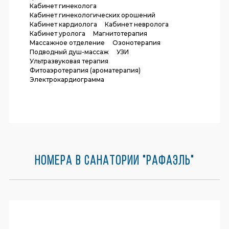
Кабинет гинеколога
Кабинет гинекологических орошений
Кабинет кардиолога
Кабинет невролога
Кабинет уролога
Магнитотерапия
Массажное отделение
Озонотерапия
Подводный душ-массаж
УЗИ
Ультразвуковая терапия
Фитоаэротерапия (ароматерапия)
Электрокардиограмма
Номера в санатории "Рафаэль"