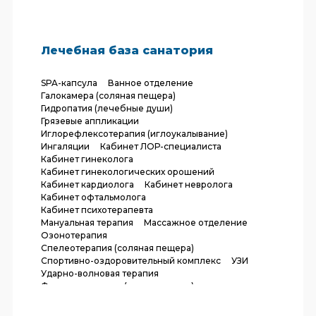
Лечебная база санатория
SPA-капсула
Ванное отделение
Галокамера (соляная пещера)
Гидропатия (лечебные души)
Грязевые аппликации
Иглорефлексотерапия (иглоукалывание)
Ингаляции
Кабинет ЛОР-специалиста
Кабинет гинеколога
Кабинет гинекологических орошений
Кабинет кардиолога
Кабинет невролога
Кабинет офтальмолога
Кабинет психотерапевта
Мануальная терапия
Массажное отделение
Озонотерапия
Спелеотерапия (соляная пещера)
Спортивно-оздоровительный комплекс
УЗИ
Ударно-волновая терапия
Фитоаэротерапия (ароматерапия)
Электрокардиограмма