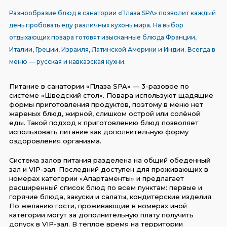
Разнообразие блюд в санатории «Плаза SPA» позволит каждый
день пробовать еду различных кухонь мира. На выбор
отдыхающих повара готовят изысканные блюда Франции,
Италии, Греции, Израиля, Латинской Америки и Индии. Всегда в
меню — русская и кавказская кухни.
Питание в санатории «Плаза SPA» — 3-разовое по
системе «Шведский стол». Повара используют щадящие
формы приготовления продуктов, поэтому в меню нет
жареных блюд, жирной, слишком острой или солёной
еды. Такой подход к приготовлению блюд позволяет
использовать питание как дополнительную форму
оздоровления организма.
Система залов питания разделена на общий обеденный
зал и VIP-зал. Последний доступен для проживающих в
номерах категории «Апартаменты» и предлагает
расширенный список блюд по всем пунктам: первые и
горячие блюда, закуски и салаты, кондитерские изделия.
По желанию гости, проживающие в номерах иной
категории могут за дополнительную плату получить
допуск в VIP-зал. В теплое время на территории