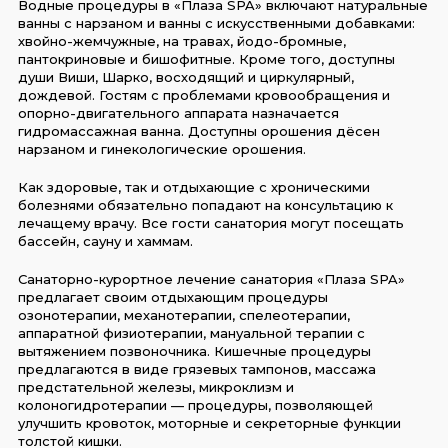
Водные процедуры в «Плаза SPA» включают натуральные
ванны с нарзаном и ванны с искусственными добавками:
хвойно-жемчужные, на травах, йодо-бромные,
пантокриновые и бишофитные. Кроме того, доступны
души Виши, Шарко, восходящий и циркулярный,
дождевой. Гостям с проблемами кровообращения и
опорно-двигательного аппарата назначается
гидромассажная ванна. Доступны орошения дёсен
нарзаном и гинекологические орошения.
Как здоровые, так и отдыхающие с хроническими
болезнями обязательно попадают на консультацию к
лечащему врачу. Все гости санатория могут посещать
бассейн, сауну и хаммам.
Санаторно-курортное лечение санатория «Плаза SPA»
предлагает своим отдыхающим процедуры
озонотерапии, механотерапии, спелеотерапии,
аппаратной физиотерапии, мануальной терапии с
вытяжением позвоночника. Кишечные процедуры
предлагаются в виде грязевых тампонов, массажа
предстательной железы, микроклизм и
колоногидротерапии — процедуры, позволяющей
улучшить кровоток, моторные и секреторные функции
толстой кишки.