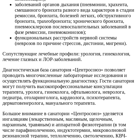
заболеваний органов дыхания (пневмонии, храхеита,
смешанного бронхита разного вида характеров в стадии
ремиссии, бронхита, болезней легких, обструктивного
бронхита, трахеобронхита; хронического бронхита,
пневмосклерозов послевоспалительных заболеваний в
фазе ремиссии, пневмокониозов);
функциональных расстройств нервной системы
(неврозов по причине стрессов, дистонии, мигрени).
Сопутствующие лечебные профили: ypoлогия, гинекология,
лечение глазных и ЛОР-заболеваний.
Диагностическая база санатория «Центросоюз» позволяет
проводить многочисленные лабораторные исследования и
осуществлять функциональную диагностику. Гости санатория
могут получить высокопрофессиональные консультации
терапевта, уролога, гинеколога, офтальмолога, невролога,
педиатра, отоларинголога, кардиолога, психотерапевта,
дерматовенеролога, мануального терапевта.
Большое внимание в санатории «Центросоюз» уделяется
ингаляциям (лекарственным, масляным, щелочным,
нарзанным, травяным) и аппаратной физиотерапии (в том
числе парафинолечению, индуктотермии, микроволновой
резонансной терапии, теплолечению, светолечению, КВЧ-