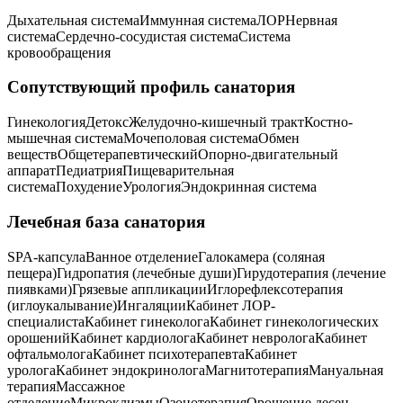
Дыхательная система
Иммунная система
ЛОР
Нервная
система
Сердечно-сосудистая система
Система
кровообращения
Сопутствующий профиль санатория
Гинекология
Детокс
Желудочно-кишечный тракт
Костно-
мышечная система
Мочеполовая система
Обмен
веществ
Общетерапевтический
Опорно-двигательный
аппарат
Педиатрия
Пищеварительная
система
Похудение
Урология
Эндокринная система
Лечебная база санатория
SPA-капсула
Ванное отделение
Галокамера (соляная
пещера)
Гидропатия (лечебные души)
Гирудотерапия (лечение
пиявками)
Грязевые аппликации
Иглорефлексотерапия
(иглоукалывание)
Ингаляции
Кабинет ЛОР-
специалиста
Кабинет гинеколога
Кабинет гинекологических
орошений
Кабинет кардиолога
Кабинет невролога
Кабинет
офтальмолога
Кабинет психотерапевта
Кабинет
уролога
Кабинет эндокринолога
Магнитотерапия
Мануальная
терапия
Массажное
отделение
Микроклизмы
Озонотерапия
Орошение десен