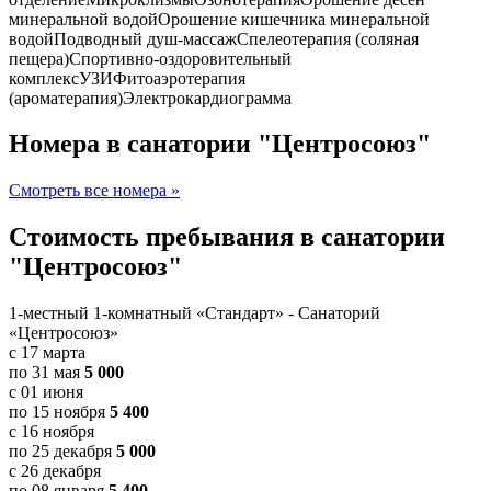
минеральной водой
Орошение кишечника минеральной
водой
Подводный душ-массаж
Спелеотерапия (соляная
пещера)
Спортивно-оздоровительный
комплекс
УЗИ
Фитоаэротерапия
(ароматерапия)
Электрокардиограмма
Номера в санатории "Центросоюз"
Смотреть все номера »
Стоимость пребывания в санатории
"Центросоюз"
1-местный 1-комнатный «Стандарт» - Санаторий
«Центросоюз»
с 17 марта
по 31 мая
5 000
с 01 июня
по 15 ноября
5 400
с 16 ноября
по 25 декабря
5 000
с 26 декабря
по 08 января
5 400