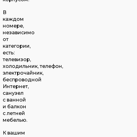
В
каждом
номере,
независимо
от
категории,
есть:
телевизор,
холодильник, телефон,
электрочайник,
беспроводной
Интернет,
санузел
с ванной
и балкон
с летней
мебелью.
К вашим