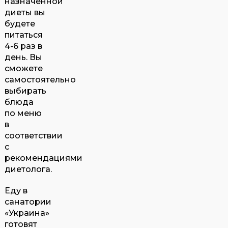
назначенной
диеты вы
будете
питаться
4-6 раз в
день. Вы
сможете
самостоятельно
выбирать
блюда
по меню
в
соответствии
с
рекомендациями
диетолога.
Еду в
санатории
«Украина»
готовят