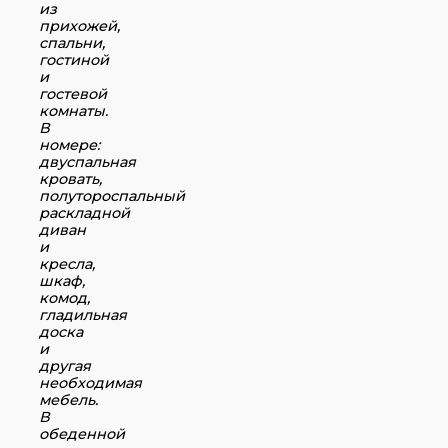
из
прихожей,
спальни,
гостиной
и
гостевой
комнаты.
В
номере:
двуспальная
кровать,
полутороспальный
раскладной
диван
и
кресла,
шкаф,
комод,
гладильная
доска
и
другая
необходимая
мебель.
В
обеденной