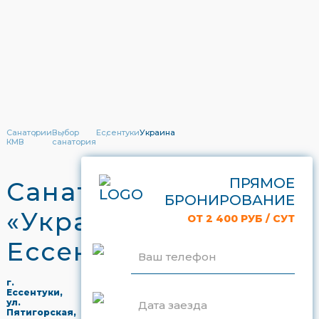
Санатории
Выбор
Ессентуки
Украина
КМВ
санатория
ПРЯМОЕ
Санаторий
БРОНИРОВАНИЕ
«Украина»
ОТ 2 400 РУБ / СУТ
Ессентуки
Ваш телефон
г.
Ессентуки,
ул.
Дата заезда
Пятигорская,