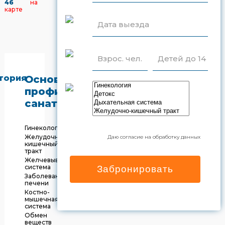
46
на
карте
Дата выезда
Взрос. чел.
Детей до 14
тория
Основной
профиль
санатория
)
Гинекология
Желудочно-
Даю согласие на обработку данных
кишечный
тракт
Желчевыводящая
система
Забронировать
Заболевания
печени
Костно-
мышечная
система
Обмен
веществ