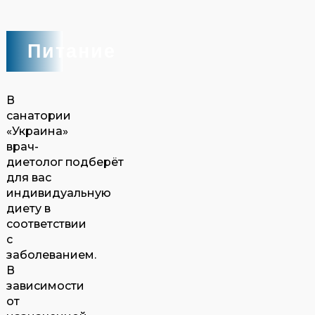
Питание
В
санатории
«Украина»
врач-
диетолог подберёт
для вас
индивидуальную
диету в
соответствии
с
заболеванием.
В
зависимости
от