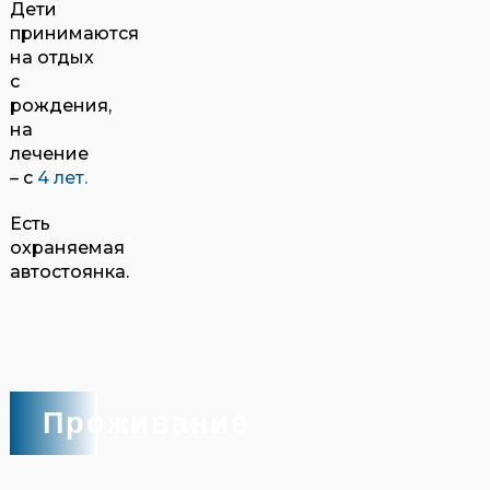
Дети
принимаются
на отдых
с
рождения,
на
лечение
– с
4 лет.
Есть
охраняемая
автостоянка.
Проживание