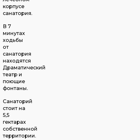
корпусе
санатория.
В 7
минутах
ходьбы
от
санатория
находятся
Драматический
театр и
поющие
фонтаны.
Санаторий
стоит на
5,5
гектарах
собственной
территории.