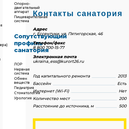
Опорно-
двигательный
Контакты санатория
аппарат
Пищеварительная
система
ия
Адрес
г. Ессентуки, ул. Пятигорская, 46
Сопутствующий
профиль
Телефон/факс
ера)
8 800 700-15-77
санатория
Электронная почта
я
ukraina_ess@kurort26.ru
ЛОР
Нервная
система
Год капитального ремонта
2013
Обмен
веществ
Бассейн
Есть
Педиатрия
Интернет (Wi-Fi)
Нет
Стоматология
Урология
Количество мест
200
Расстояние до источника, м
500