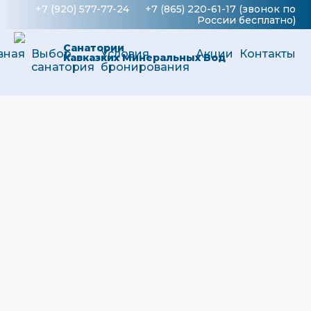
+7 (920) 577-77-24
+7 (865) 220-61-17
(звонок по
России бесплатно)
Санатории
вная
Выбор
Условия
Акции
Контакты
Кавказких Минеральных Вод
санатория
бронирования