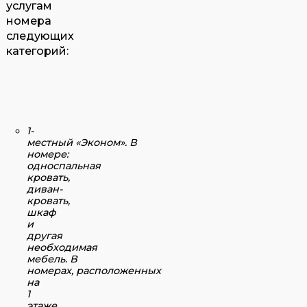
услугам
номера
следующих
категорий:
1-
местный «Эконом».
В
номере:
односпальная
кровать,
диван-
кровать,
шкаф
и
другая
необходимая
мебель. В
номерах, расположенных
на
1
этаже,