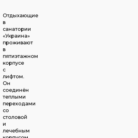
Отдыхающие
в
санатории
«Украина»
проживают
в
пятиэтажном
корпусе
с
лифтом.
Он
соединён
теплыми
переходами
со
столовой
и
лечебным
корпусом.