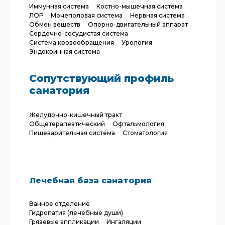
Иммунная система
Костно-мышечная система
ЛОР
Мочеполовая система
Нервная система
Обмен веществ
Опорно-двигательный аппарат
Сердечно-сосудистая система
Система кровообращения
Урология
Эндокринная система
Сопутствующий профиль
санатория
Желудочно-кишечный тракт
Общетерапевтический
Офтальмология
Пищеварительная система
Стоматология
Лечебная база санатория
Ванное отделение
Гидропатия (лечебные души)
Грязевые аппликации
Ингаляции