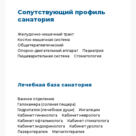
Сопутствующий профиль
санатория
Желудочно-кишечный тракт
Костно-мышечная система
Общетерапевтический
Опорно-двигательный аппарат
Педиатрия
Пищеварительная система
Стоматология
Лечебная база санатория
Ванное отделение
Галокамера (соляная пещера)
Гидропатия (лечебные души)
Ингаляции
Кабинет гинеколога
Кабинет невролога
Кабинет офтальмолога
Кабинет стоматолога
Кабинет эндокринолога
Кабинет уролога
Лазеротерапия
Магнитотерапия