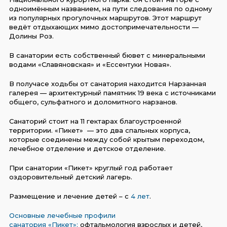
одноимённым названием, на пути следования по одному
из популярных прогулочных маршрутов. Этот маршрут
ведёт отдыхающих мимо достопримечательности —
Долины Роз.
В санатории есть собственный бювет с минеральными
водами «Славяновская» и «Ессентуки Новая».
В получасе ходьбы от санатория находится Нарзанная
галерея — архитектурный памятник 19 века с источниками
общего, сульфатного и доломитного нарзанов.
Санаторий стоит на 11 гектарах благоустроенной
территории. «Пикет» — это два спальных корпуса,
которые соединены между собой крытым переходом,
лечебное отделение и детское отделение.
При санатории «Пикет» круглый год работает
оздоровительный детский лагерь.
Размещение и лечение детей – с
4 лет
.
Основные лечебные профили
санатория
«Пикет»:
офтальмология взрослых и детей,