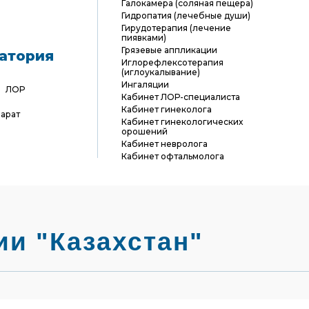
Галокамера (соляная пещера)
Гидропатия (лечебные души)
Гирудотерапия (лечение
пиявками)
Грязевые аппликации
атория
Иглорефлексотерапия
(иглоукалывание)
Ингаляции
ЛОР
Кабинет ЛОР-специалиста
Кабинет гинеколога
арат
Кабинет гинекологических
орошений
Кабинет невролога
Кабинет офтальмолога
Кабинет проктолога
Кабинет стоматолога
Кабинет уролога
Кабинет эндокринолога
Лазеротерапия
Магнитотерапия
Мануальная терапия
ии "Казахстан"
Массажное отделение
Микроклизмы
Орошение десен минеральной
водой
Орошение кишечника
минеральной водой