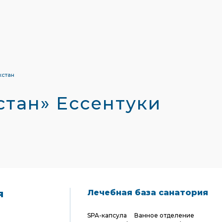
хстан
стан» Ессентуки
я
Лечебная база санатория
SPA-капсула
Ванное отделение