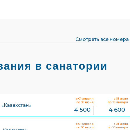
Орошение лица минеральной
водой
Подводный душ-массаж
Спелеотерапия (соляная пещера)
Спортивно-оздоровительный
комплекс
УЗИ
Ударно-волновая терапия
Ультразвуковая терапия
Смотреть все номера 
Фитоаэротерапия (ароматерапия)
Электрокардиограмма
ания в санатории
с 01 апреля
с 01 июля
по 30 июня
по 10 января
 «Казахстан»
4 500
4 600
с 01 апреля
с 01 июля
по 30 июня
по 10 января