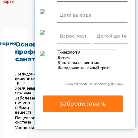
карте
Дата выезда
Взрос. чел.
Детей до 14
тория
Основной
профиль
санатория
Желудочно-
кишечный
тракт
Даю согласие на обработку данных
Желчевыводящая
система
Заболевания
печени
Забронировать
Обмен
веществ
Пищеварительная
система
Урология