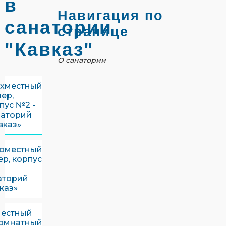
в
Навигация по
санатории
странице
"Кавказ"
О санатории
хместный
ер,
пус №2 -
аторий
вказ»
оместный
р, корпус
аторий
каз»
местный
комнатный