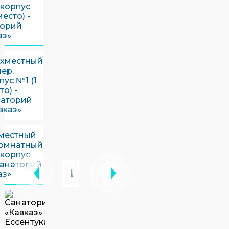
 корпус
место) -
торий
аз»
хместный
ер,
пус №1 (1
то) -
аторий
вказ»
местный
комнатный
 корпус
Санаторий
аз»