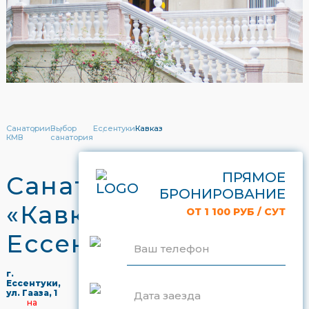
Санатории
Выбор
Ессентуки
Кавказ
КМВ
санатория
ПРЯМОЕ
Санаторий
БРОНИРОВАНИЕ
«Кавказ»
ОТ 1 100 РУБ / СУТ
Ессентуки
Ваш телефон
г.
Ессентуки,
ул. Гааза, 1
Дата заезда
на