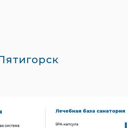
Пятигорск
я
Лечебная база санатория
SPA-капсула
ая система