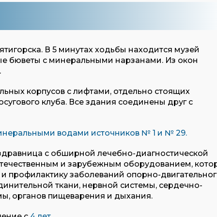
ятигорска. В 5 минутах ходьбы находится музей
вые бюветы с минеральными нарзанами. Из окон
.
альных корпусов с лифтами, отдельно стоящих
осугового клуба. Все здания соединены друг с
инеральными водами источников № 1 и № 29.
здравница с обширной лечебно-диагностической
течественным и зарубежным оборудованием, кото
е и профилактику
заболеваний опорно-двигательно
динительной ткани, нервной системы, сердечно-
мы, органов пищеварения и дыхания.
чение с
4
лет
.