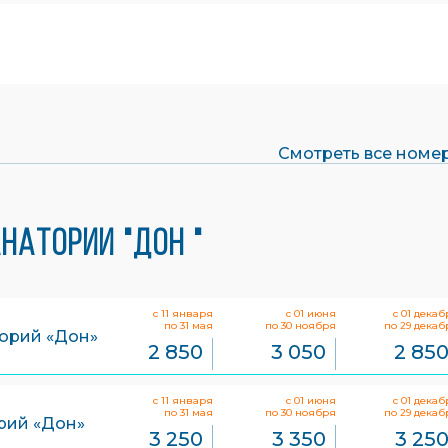
позвоночника
Подводный душ-массаж
Спортивно-оздоровительный
комплекс
УЗИ
Ультразвуковая терапия
Фитоаэротерапия
(ароматерапия)
Электрокардиограмма
Смотреть все номер
натории "Дон "
с 11 января
с 01 июня
с 01 декаб
по 31 мая
по 30 ноября
по 29 декаб
аторий «Дон»
2 850
3 050
2 85
с 11 января
с 01 июня
с 01 декаб
по 31 мая
по 30 ноября
по 29 декаб
орий «Дон»
3 250
3 350
3 25