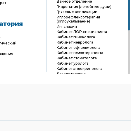
Ванное отделение
рат
Гидропатия (лечебные души)
Грязевые аппликации
Иглорефлексотерапия
(иглоукалывание)
атория
Ингаляции
Кабинет ЛОР-специалиста
Кабинет гинеколога
т
Кабинет невролога
тический
Кабинет офтальмолога
Кабинет психотерапевта
ащения
Кабинет стоматолога
Кабинет уролога
Кабинет эндокринолога
Лазеротерапия
Магнитотерапия
Мануальная терапия
Массажное отделение
Микроклизмы
Орошение десен минеральной
водой
Орошение кишечника
минеральной водой
Орошение лица минеральной
водой
Подводное вытяжение