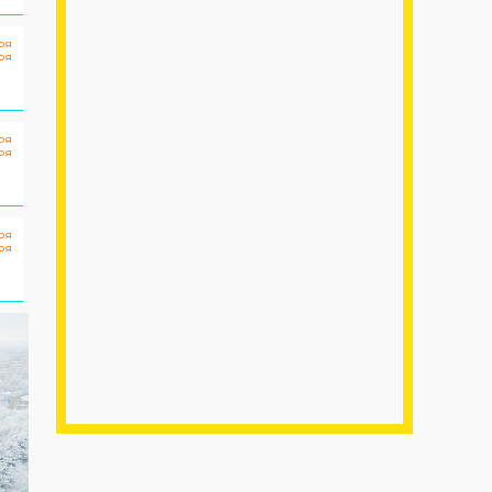
ря
ря
0
ря
ря
0
ря
ря
0