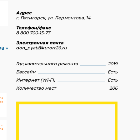
Адрес
г. Пятигорск, ул. Лермонтова, 14
Телефон/факс
8 800 700-15-77
Электронная почта
а »
don_pyat@kurort26.ru
Год капитального ремонта
2019
Бассейн
Есть
Интернет (Wi-Fi)
Есть
Количество мест
206
ря
ря
0
ря
ря
0