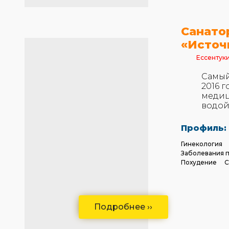
Санато
«Источ
Ессентук
Самый
2016 
медиц
водой 
Профиль:
Гинекология
Заболевания 
Похудение
С
Подробнее ››