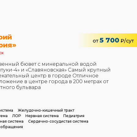
рий
5 700
от
₽/сут
рия»
ск
венный бювет с минеральной водой
нтуки-4» и «Славяновская» Самый крупный
екательный центр в городе Отличное
ложение в центре города в 200 метрах от
тного бульвара
истема
Желудочно-кишечный тракт
тема
ЛОР
Нервная система
Педиатрия
ная система
Сердечно-сосудистая система
ообращения