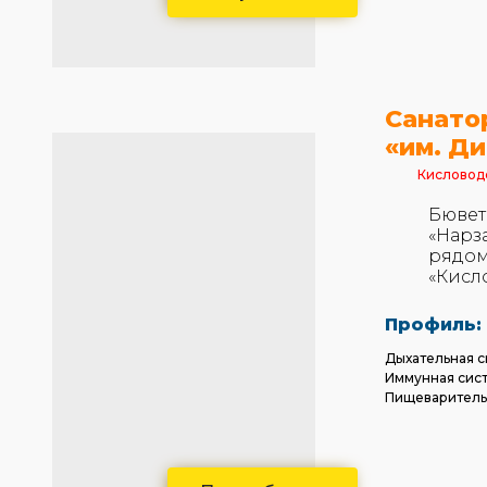
Санато
«им. Д
Кисловод
Бювет
«Нарз
рядом
«Кисл
Профиль:
Дыхательная с
Иммунная сис
Пищеваритель