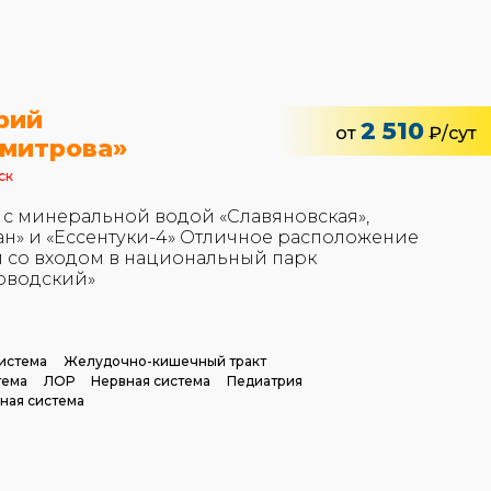
рий
2 510
от
₽/сут
имитрова»
ск
 с минеральной водой «Славяновская»,
ан» и «Ессентуки-4» Отличное расположение
 со входом в национальный парк
оводский»
истема
Желудочно-кишечный тракт
тема
ЛОР
Нервная система
Педиатрия
ная система