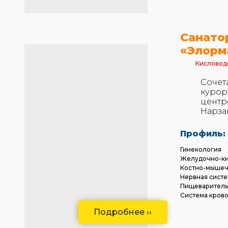
Санато
«Элорм
Кисловод
Сочет
курор
центр
Нарза
Профиль:
Гинекология
Желудочно-ки
Костно-мышеч
Нервная сист
Пищеваритель
Система кров
Подробнее ››