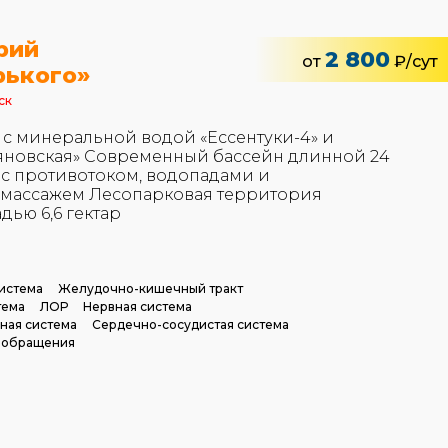
рий
2 800
от
₽/сут
рького»
ск
 с минеральной водой «Ессентуки-4» и
яновская» Современный бассейн длинной 24
 с противотоком, водопадами и
массажем Лесопарковая территория
дью 6,6 гектар
истема
Желудочно-кишечный тракт
тема
ЛОР
Нервная система
ная система
Сердечно-сосудистая система
ообращения