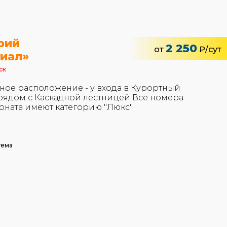
рий
2 250
от
₽/сут
иал»
ск
ное расположение - у входа в Курортный
 рядом с Каскадной лестницей Все номера
оната имеют категорию "Люкс"
тема