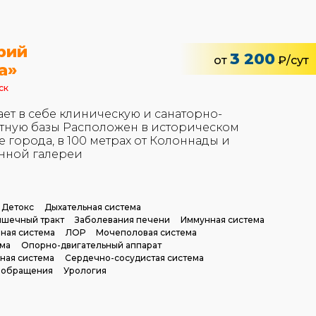
рий
3 200
от
₽/сут
а»
ск
ает в себе клиническую и санаторно-
тную базы Расположен в историческом
е города, в 100 метрах от Колоннады и
нной галереи
Детокс
Дыхательная система
шечный тракт
Заболевания печени
Иммунная система
ная система
ЛОР
Мочеполовая система
ема
Опорно-двигательный аппарат
ная система
Сердечно-сосудистая система
ообращения
Урология