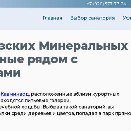
+7 (920) 577-77-24
Главная
Выбор санатория
Ус
азских Минеральных
ные рядом с
ами
 Кавминвод
,
расположенные вблизи курортных
 находятся питьевые галереи,
чебной ходьбы. Выбрав такой санаторий, вы
лки среди деревьев и цветов, попадая в парк прям