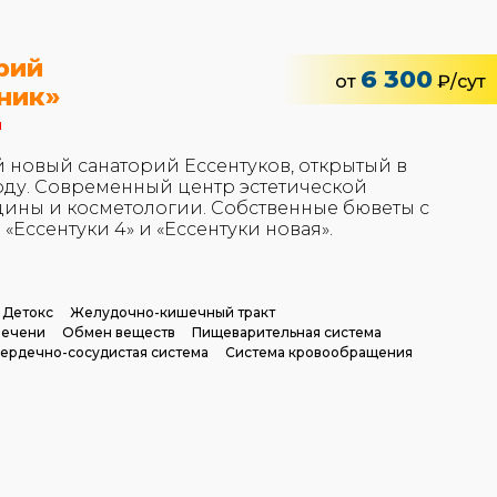
рий
6 300
от
₽/сут
ник»
и
 новый санаторий Ессентуков, открытый в
году. Современный центр эстетической
ины и косметологии. Собственные бюветы с
«Ессентуки 4» и «Ессентуки новая».
Детокс
Желудочно-кишечный тракт
печени
Обмен веществ
Пищеварительная система
ердечно-сосудистая система
Система кровообращения