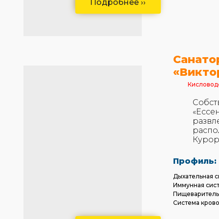
Подробнее ››
Санато
«Викто
Кисловод
Собст
«Ессе
развл
распо
Курор
Профиль:
Дыхательная с
Иммунная сис
Пищеваритель
Система кров