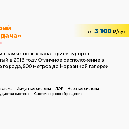
рий
3 100
от
₽/сут
 дача»
ск
из самых новых санаториев курорта,
тый в 2018 году Отличное расположение в
е города, 500 метров до Нарзанной галереи
истема
Иммунная система
ЛОР
Нервная система
удистая система
Система кровообращения