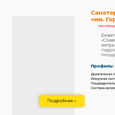
Санато
«им. Го
Кисловод
Бювет
«Слав
метра
гидро
площа
Профиль:
Дыхательная с
Иммунная сис
Пищеваритель
Система кров
Подробнее ››