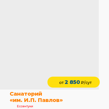
2 850
от
₽/сут
Санаторий
«им. И.П. Павлов»
Ессентуки