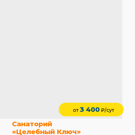
3 400
от
₽/сут
Санаторий
«Целебный Ключ»