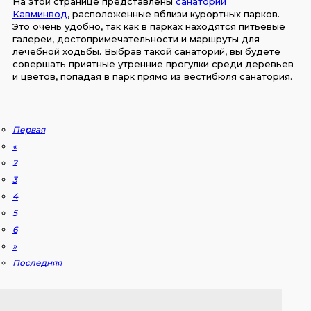
На этой странице представлены
санатории
Кавминвод
,
расположенные вблизи курортных парков.
Это очень удобно, так как в парках находятся питьевые
галереи, достопримечательности и маршруты для
лечебной ходьбы. Выбрав такой санаторий, вы будете
совершать приятные утренние прогулки среди деревьев
и цветов, попадая в парк прямо из вестибюля санатория.
Первая
«
2
3
4
5
6
»
Последняя