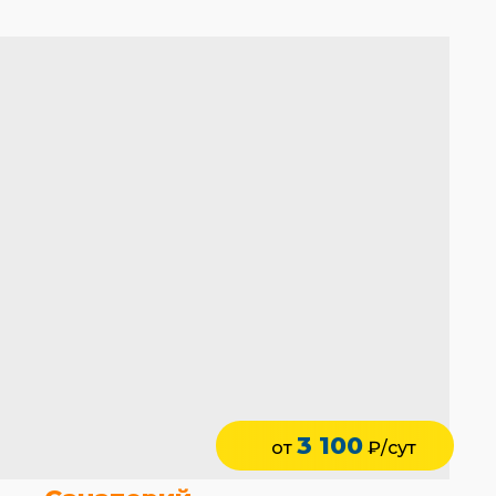
3 100
от
₽/сут