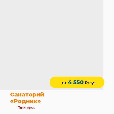
4 550
от
₽/сут
Санаторий
«Родник»
Пятигорск