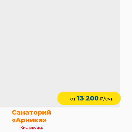
13 200
от
₽/сут
Санаторий
«Арника»
Кисловодск