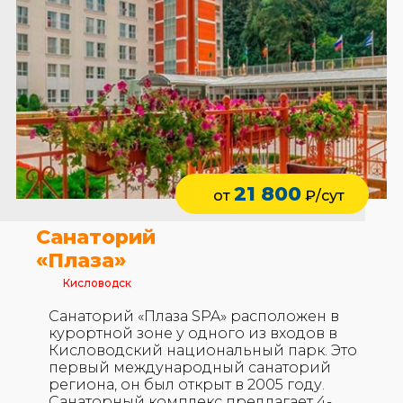
21 800
от
₽/сут
Санаторий
«Плаза»
Кисловодск
Санаторий «Плаза SPA» расположен в
курортной зоне у одного из входов в
Кисловодский национальный парк. Это
первый международный санаторий
региона, он был открыт в 2005 году.
Санаторный комплекс предлагает 4-