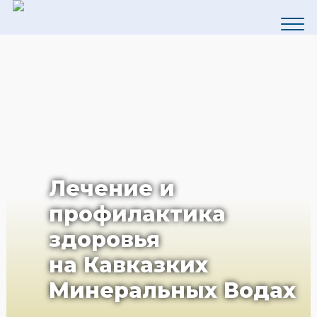
Лечение и
профилактика
здоровья
на Кавказких
Минеральных Водах