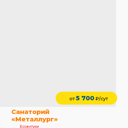
5 700
от
₽/сут
Санаторий
«Металлург»
Ессентуки