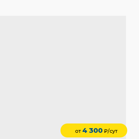
4 300
от
₽/сут