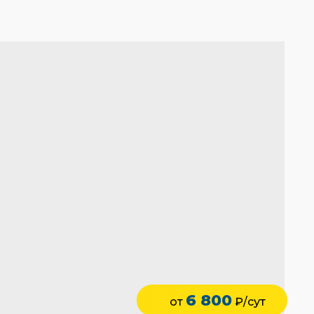
6 800
от
₽/сут