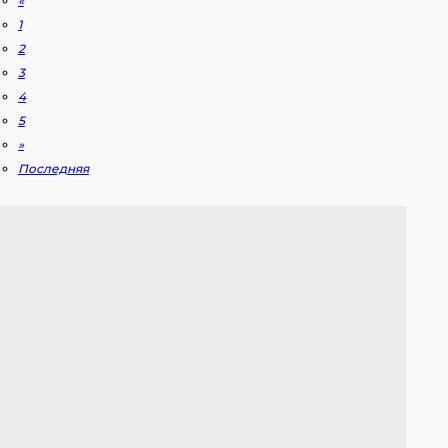
«
1
2
3
4
5
»
Последняя