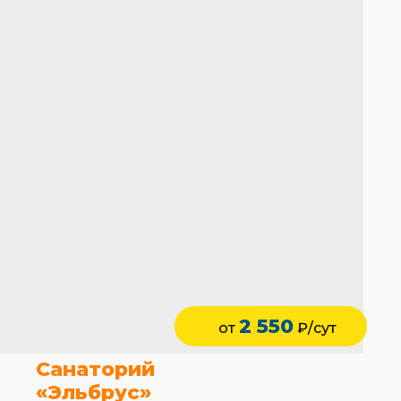
2 550
от
₽/сут
Санаторий
«Эльбрус»