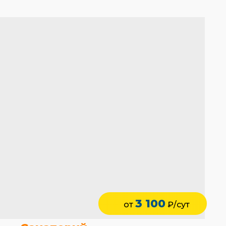
3 100
от
₽/сут