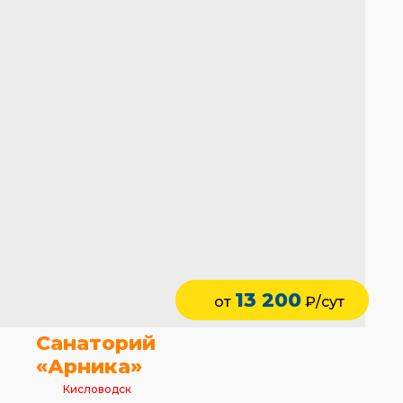
13 200
от
₽/сут
Санаторий
«Арника»
Кисловодск