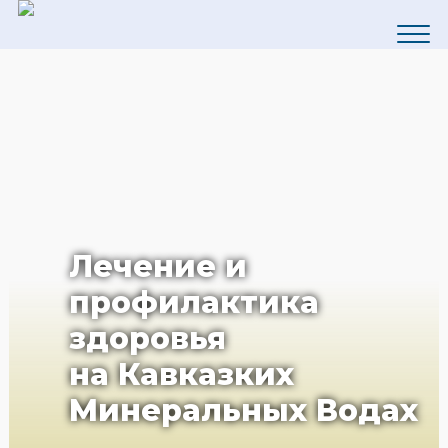
Лечение и
профилактика
здоровья
на Кавказких
Минеральных Водах