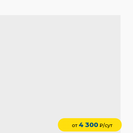
4 300
от
₽/сут