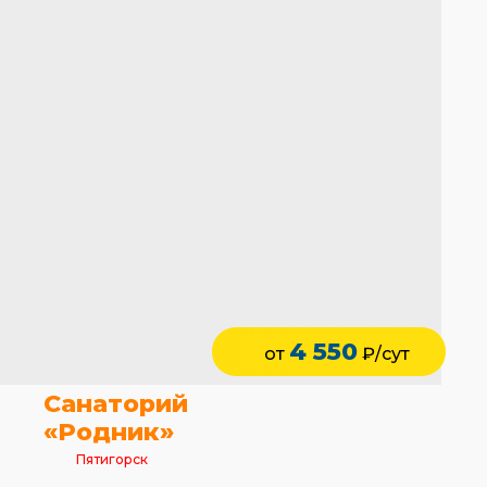
4 550
от
₽/сут
Санаторий
«Родник»
Пятигорск