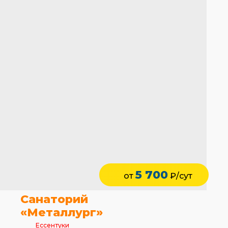
5 700
от
₽/сут
Санаторий
«Металлург»
Ессентуки