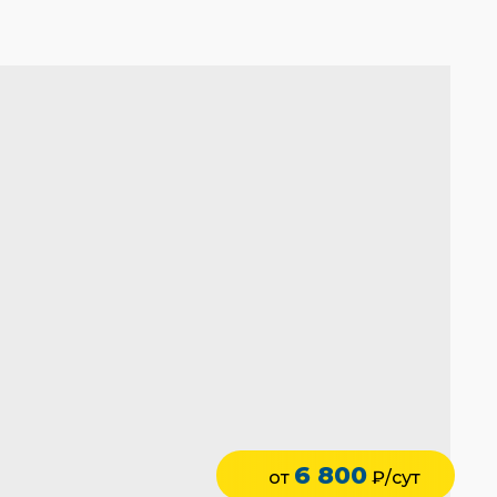
6 800
от
₽/сут